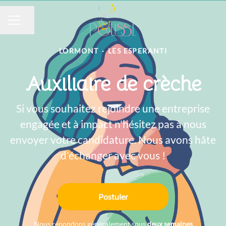
Partager la page
MENU CARRIÈRE
LORMONT
·
LES ESPERANTI
Auxiliaire de crèche
Si vous souhaitez rejoindre une entreprise
engagée et à impact n'hésitez pas à nous
envoyer votre candidature. Nous avons hâte
d'échanger avec vous !
Postuler
Nous répondons généralement sous
deux semaines